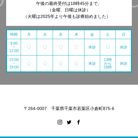
午後の最終受付は18時45分まで。
（金曜、日曜は休診）
（火曜は2025年より午後も診療始めました）
時間
月
火
水
木
金
土
日
9:00
~
〇
〇
〇
〇
休診
〇
休診
12:00
15:00
13時
~
〇
〇
〇
〇
休診
から
休診
19:00
16時
〒264-0007 千葉県千葉市若葉区小倉町875-6