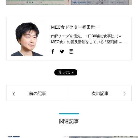
MEC食ドクター福田世一
肉卵チーズを優先、一口30噛む食事法（＝
MEC食）の普及活動をしている / 薬剤師 → 医
師 / 日本透析医学会専門医、内科認定医、医
学博士
前の記事
次の記事
関連記事