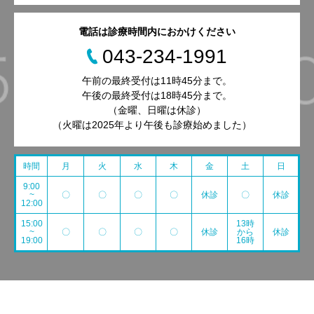
電話は診療時間内におかけください
043-234-1991
午前の最終受付は11時45分まで。
午後の最終受付は18時45分まで。
（金曜、日曜は休診）
（火曜は2025年より午後も診療始めました）
時間
月
火
水
木
金
土
日
9:00
~
〇
〇
〇
〇
休診
〇
休診
12:00
15:00
13時
~
〇
〇
〇
〇
休診
から
休診
19:00
16時