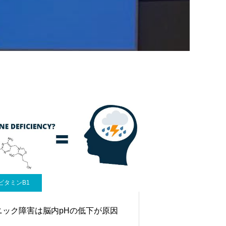
ビタミンB1
ニック障害は脳内pHの低下が原因