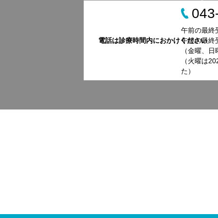
043
午前の最終受
電話は診療時間内におかけください
午後の最終受
（金曜、日
（火曜は2
た）