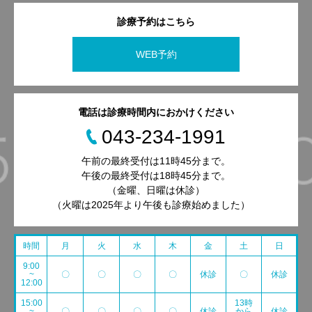
診療予約はこちら
WEB予約
電話は診療時間内におかけください
043-234-1991
午前の最終受付は11時45分まで。
午後の最終受付は18時45分まで。
（金曜、日曜は休診）
（火曜は2025年より午後も診療始めました）
時間
月
火
水
木
金
土
日
9:00
~
〇
〇
〇
〇
休診
〇
休診
12:00
15:00
13時
~
〇
〇
〇
〇
休診
から
休診