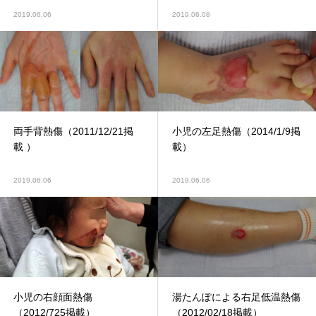
2019.06.06
2019.06.08
両手背熱傷（2011/12/21掲
小児の左足熱傷（2014/1/9掲
載 ）
載）
2019.06.06
2019.06.06
小児の右顔面熱傷
湯たんぽによる右足低温熱傷
（2012/725掲載）
（2012/02/18掲載）