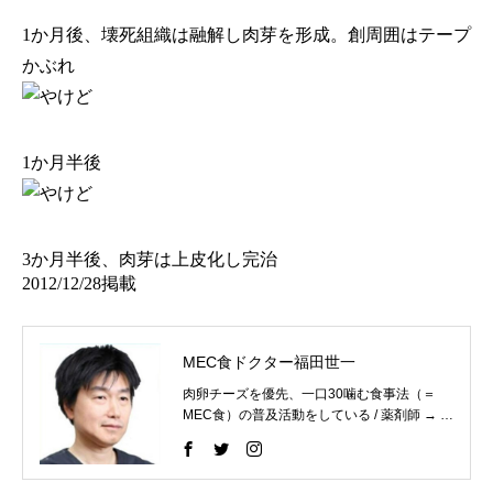
1か月後、壊死組織は融解し肉芽を形成。創周囲はテープ
かぶれ
1か月半後
3か月半後、肉芽は上皮化し完治
2012/12/28掲載
MEC食ドクター福田世一
肉卵チーズを優先、一口30噛む食事法（＝
MEC食）の普及活動をしている / 薬剤師 → 医
師 / 日本透析医学会専門医、内科認定医、医
学博士