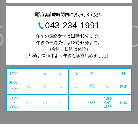
電話は診療時間内におかけください
043-234-1991
午前の最終受付は11時45分まで。
午後の最終受付は18時45分まで。
（金曜、日曜は休診）
（火曜は2025年より午後も診療始めました）
時間
月
火
水
木
金
土
日
9:00
~
〇
〇
〇
〇
休診
〇
休診
12:00
15:00
13時
~
〇
〇
〇
〇
休診
から
休診
19:00
16時