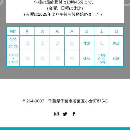
午後の最終受付は18時45分まで。
（金曜、日曜は休診）
（火曜は2025年より午後も診療始めました）
時間
月
火
水
木
金
土
日
9:00
~
〇
〇
〇
〇
休診
〇
休診
12:00
15:00
13時
~
〇
〇
〇
〇
休診
から
休診
19:00
16時
〒264-0007 千葉県千葉市若葉区小倉町875-6