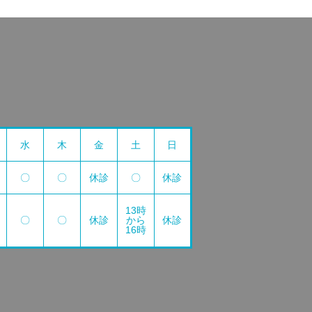
水
木
金
土
日
〇
〇
休診
〇
休診
13時
〇
〇
休診
から
休診
16時