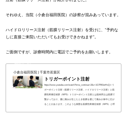
それゆえ、当院（小倉台福田医院）の診察が混みあっています。
ハイドロリリース注射（筋膜リリース注射）を受けに、”
予約な
しに直接ご来院いただいてもお受けできかねます
”。
ご面倒ですが、
診療時間内に電話でご予約をお願いします
。
外部リンク
小倉台福田医院 | 千葉市若葉区
トリガーポイント注射
https://www.youtube.com/watch?time_continue=2&v=1G7PASstHxQトリ
ガーポイント注射（筋膜リリース注射、ハイドロリリース注射）と筋
膜性疼痛症候群（MPS）トリガーポイント注射とは筋肉同士は筋膜で
繋がっており、腰に痛みが生じたとき筋膜を通じて痛みが体中に広が
ることがあります。このような病態を筋膜性疼痛症候群（MPS）と呼
んでいます。痛みが広がって別の離れた部位に痛みやしびれが生じる
ことを関連痛といい、痛みの原因となる筋膜の圧痛点をトリガーポイ
ントと言います。この筋膜の圧痛点に注射することをトリガーポイ...