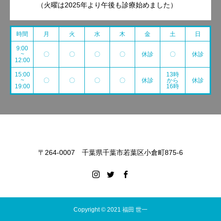
（火曜は2025年より午後も診療始めました）
時間
月
火
水
木
金
土
日
9:00
~
〇
〇
〇
〇
休診
〇
休診
12:00
15:00
13時
~
〇
〇
〇
〇
休診
から
休診
19:00
16時
〒264-0007 千葉県千葉市若葉区小倉町875-6
Copyright © 2021 福田 世一